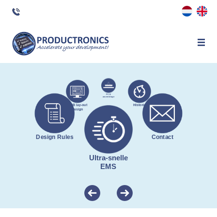
×
PCB
assemblage
PCB lay-out
Historie
design
Design Rules
Contact
Ultra-snelle
EMS