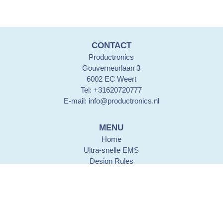
CONTACT
Productronics
Gouverneurlaan 3
6002 EC Weert
Tel: +31620720777
E-mail:
info@productronics.nl
MENU
Home
Ultra-snelle EMS
Design Rules
PCB lay-out design
PCB assemblage
Historie
Contact